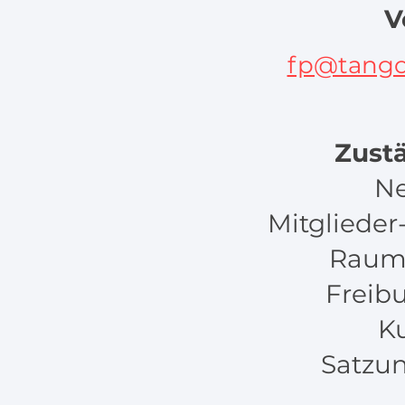
V
fp@tango
Zust
Ne
Mitgliede
Raum
Freib
K
Satzu