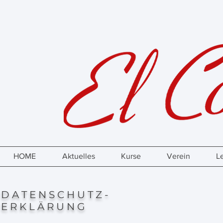
HOME
Aktuelles
Kurse
Verein
L
D A T E N S C H U T Z -
E R K L Ä R U N G